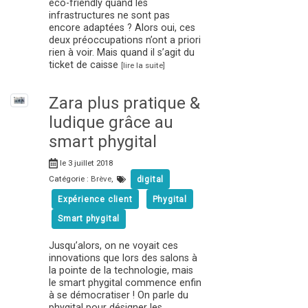
eco-friendly quand les
infrastructures ne sont pas
encore adaptées ? Alors oui, ces
deux préoccupations n’ont a priori
rien à voir. Mais quand il s’agit du
ticket de caisse
[lire la suite]
Zara plus pratique &
ludique grâce au
smart phygital
le 3 juillet 2018
Catégorie :
Brève
,
digital
Expérience client
Phygital
Smart phygital
Jusqu’alors, on ne voyait ces
innovations que lors des salons à
la pointe de la technologie, mais
le smart phygital commence enfin
à se démocratiser ! On parle du
phygital pour désigner les