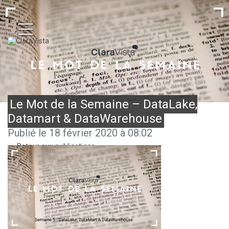
Le Mot de la Semaine – DataLake,
Datamart & DataWarehouse
Publié le 18 février 2020 à 08:02
← Retour aux publications