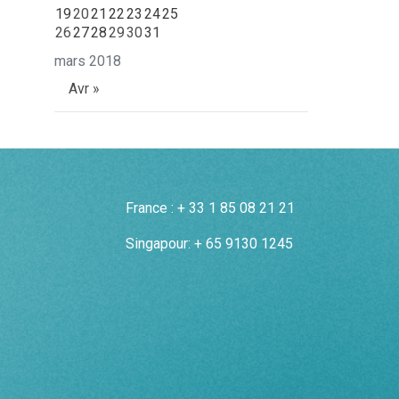
19
20
21
22
23
24
25
26
27
28
29
30
31
mars 2018
Avr »
France : + 33 1 85 08 21 21
Singapour: + 65 9130 1245