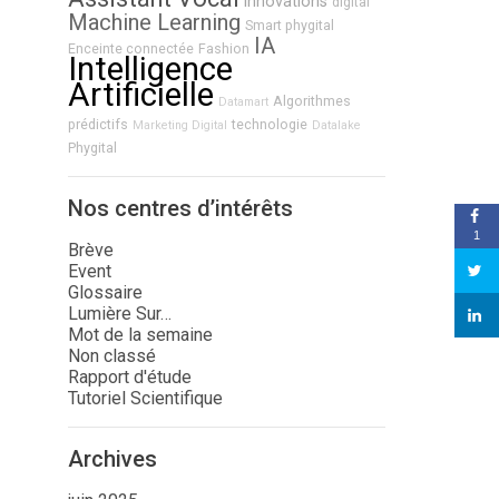
innovations
digital
Machine Learning
Smart phygital
IA
Enceinte connectée
Fashion
Intelligence
Artificielle
Algorithmes
Datamart
prédictifs
technologie
Marketing Digital
Datalake
Phygital
Nos centres d’intérêts
1
Brève
Event
Glossaire
Lumière Sur…
Mot de la semaine
Non classé
Rapport d'étude
Tutoriel Scientifique
Archives